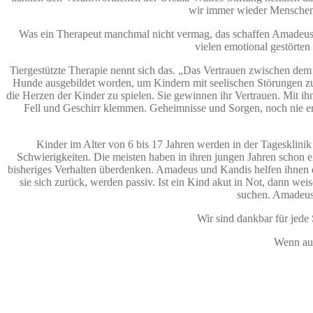
wir immer wieder Menschen s
Was ein Therapeut manchmal nicht vermag, das schaffen Amadeus und
vielen emotional gestörte
Tiergestützte Therapie nennt sich das. „Das Vertrauen zwischen de
Hunde ausgebildet worden, um Kindern mit seelischen Störungen zu he
die Herzen der Kinder zu spielen. Sie gewinnen ihr Vertrauen. Mit ih
Fell und Geschirr klemmen. Geheimnisse und Sorgen, noch nie er
Kinder im Alter von 6 bis 17 Jahren werden in der Tagesklini
Schwierigkeiten. Die meisten haben in ihren jungen Jahren schon ei
bisheriges Verhalten überdenken. Amadeus und Kandis helfen ihnen da
sie sich zurück, werden passiv. Ist ein Kind akut in Not, dann wei
suchen. Amadeus 
Wir sind dankbar für jede
Wenn auc