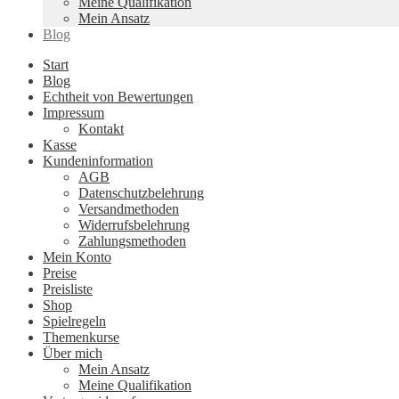
Meine Qualifikation
Mein Ansatz
Blog
Start
Blog
Echtheit von Bewertungen
Impressum
Kontakt
Kasse
Kundeninformation
AGB
Datenschutzbelehrung
Versandmethoden
Widerrufsbelehrung
Zahlungsmethoden
Mein Konto
Preise
Preisliste
Shop
Spielregeln
Themenkurse
Über mich
Mein Ansatz
Meine Qualifikation