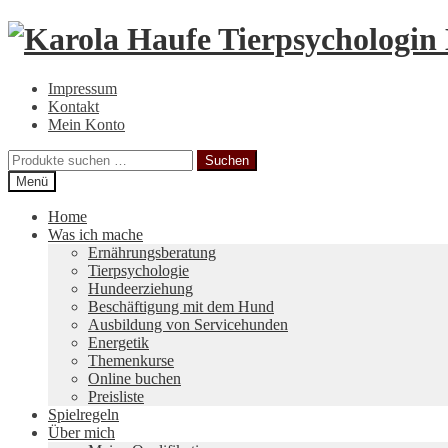
Zur
Zum
Navigation
Inhalt
springen
springen
Impressum
Kontakt
Mein Konto
Suchen
Suchen
nach:
Menü
Home
Was ich mache
Ernährungsberatung
Tierpsychologie
Hundeerziehung
Beschäftigung mit dem Hund
Ausbildung von Servicehunden
Energetik
Themenkurse
Online buchen
Preisliste
Spielregeln
Über mich