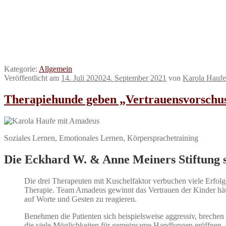
Kategorie:
Allgemein
Veröffentlicht am
14. Juli 2020
24. September 2021
von
Karola Haufe
Therapiehunde geben „Vertrauensvorschu
Soziales Lernen, Emotionales Lernen, Körpersprachetraining
Die Eckhard W. & Anne Meiners Stiftung s
Die drei Therapeuten mit Kuschelfaktor verbuchen viele Erfolge
Therapie. Team Amadeus gewinnt das Vertrauen der Kinder häuf
auf Worte und Gesten zu reagieren.
Benehmen die Patienten sich beispielsweise aggressiv, brechen 
die viele Möglichkeiten für gemeinsame Handlungen eröffnen. Fü