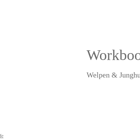
Workbo
Welpen & Jungh
fe