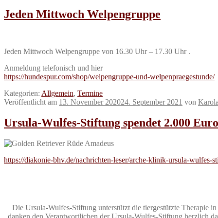
Jeden Mittwoch Welpengruppe
Jeden Mittwoch Welpengruppe von 16.30 Uhr – 17.30 Uhr .
Anmeldung telefonisch und hier
https://hundespur.com/shop/welpengruppe-und-welpenpraegestunde/
Kategorien:
Allgemein
,
Termine
Veröffentlicht am
13. November 2020
24. September 2021
von
Karol
Ursula-Wulfes-Stiftung spendet 2.000 Eur
https://diakonie-bhv.de/nachrichten-leser/arche-klinik-ursula-wulfes-
Die Ursula-Wulfes-Stiftung unterstützt die tiergestützte Therapie i
danken den Verantwortlichen der Ursula-Wulfes-Stiftung herzlich daf