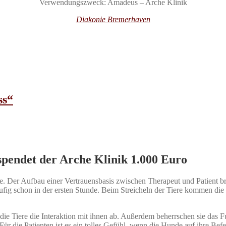
Verwendungszweck: Amadeus – Arche Klinik
Diakonie Bremerhaven
ss“
pendet der Arche Klinik 1.000 Euro
. Der Aufbau einer Vertrauensbasis zwischen Therapeut und Patient brau
ig schon in der ersten Stunde. Beim Streicheln der Tiere kommen die
die Tiere die Interaktion mit ihnen ab. Außerdem beherrschen sie das F
r die Patienten ist es ein tolles Gefühl, wenn die Hunde auf ihre Befe