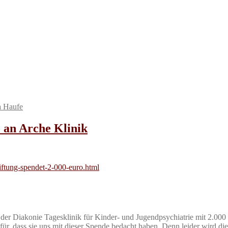
a Haufe
o an Arche Klinik
stiftung-spendet-2-000-euro.html
n der Diakonie Tagesklinik für Kinder- und Jugendpsychiatrie mit 2.000
ür, dass sie uns mit dieser Spende bedacht haben. Denn leider wird di