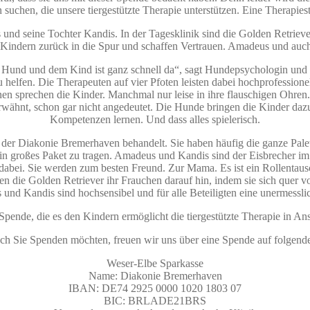
uchen, die unsere tiergestützte Therapie unterstützen. Eine Therapiest
 seine Tochter Kandis. In der Tagesklinik sind die Golden Retriever mi
n Kindern zurück in die Spur und schaffen Vertrauen. Amadeus und auch
m Hund und dem Kind ist ganz schnell da“, sagt Hundepsychologin und
lfen. Die Therapeuten auf vier Pfoten leisten dabei hochprofessionelle
nen sprechen die Kinder. Manchmal nur leise in ihre flauschigen Ohren.
wähnt, schon gar nicht angedeutet. Die Hunde bringen die Kinder dazu,
Kompetenzen lernen. Und dass alles spielerisch.
k der Diakonie Bremerhaven behandelt. Sie haben häufig die ganze Palet
n großes Paket zu tragen. Amadeus und Kandis sind der Eisbrecher im F
bei. Sie werden zum besten Freund. Zur Mama. Es ist ein Rollentausch
sen die Golden Retriever ihr Frauchen darauf hin, indem sie sich quer 
und Kandis sind hochsensibel und für alle Beteiligten eine unermessli
 Spende, die es den Kindern ermöglicht die tiergestützte Therapie in 
h Sie Spenden möchten, freuen wir uns über eine Spende auf folgend
Weser-Elbe Sparkasse
Name: Diakonie Bremerhaven
IBAN: DE74 2925 0000 1020 1803 07
BIC: BRLADE21BRS