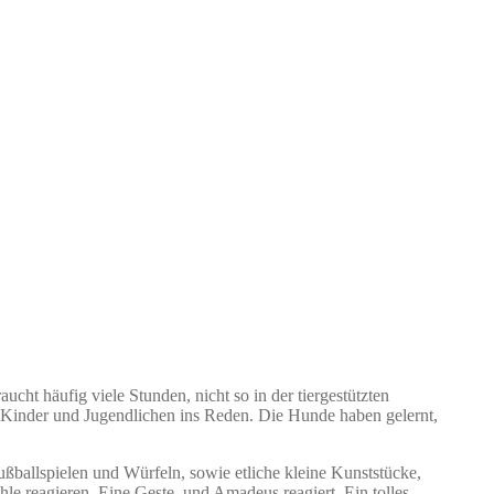
cht häufig viele Stunden, nicht so in der tiergestützten
 Kinder und Jugendlichen ins Reden. Die Hunde haben gelernt,
ußballspielen und Würfeln, sowie etliche kleine Kunststücke,
hle reagieren. Eine Geste, und Amadeus reagiert. Ein tolles