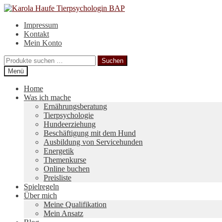
Zur
Zum
Navigation
Inhalt
Impressum
springen
springen
Kontakt
Mein Konto
Suchen
Suchen
nach:
Menü
Home
Was ich mache
Ernährungsberatung
Tierpsychologie
Hundeerziehung
Beschäftigung mit dem Hund
Ausbildung von Servicehunden
Energetik
Themenkurse
Online buchen
Preisliste
Spielregeln
Über mich
Meine Qualifikation
Mein Ansatz