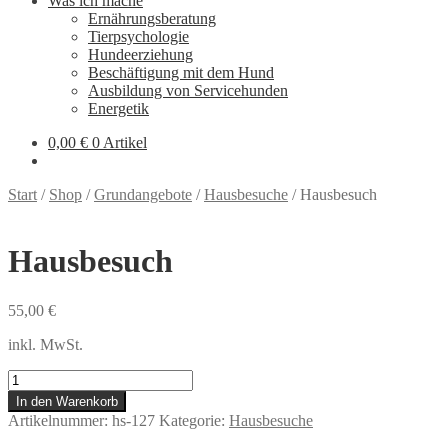
Was ich mache
Ernährungsberatung
Tierpsychologie
Hundeerziehung
Beschäftigung mit dem Hund
Ausbildung von Servicehunden
Energetik
0,00
€
0 Artikel
Start
/
Shop
/
Grundangebote
/
Hausbesuche
/
Hausbesuch
Hausbesuch
55,00
€
inkl. MwSt.
Hausbesuch
Menge
In den Warenkorb
Artikelnummer:
hs-127
Kategorie:
Hausbesuche