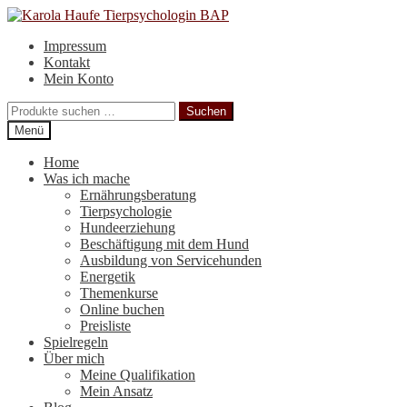
Zur
Zum
Navigation
Inhalt
Impressum
springen
springen
Kontakt
Mein Konto
Suchen
Suchen
nach:
Menü
Home
Was ich mache
Ernährungsberatung
Tierpsychologie
Hundeerziehung
Beschäftigung mit dem Hund
Ausbildung von Servicehunden
Energetik
Themenkurse
Online buchen
Preisliste
Spielregeln
Über mich
Meine Qualifikation
Mein Ansatz