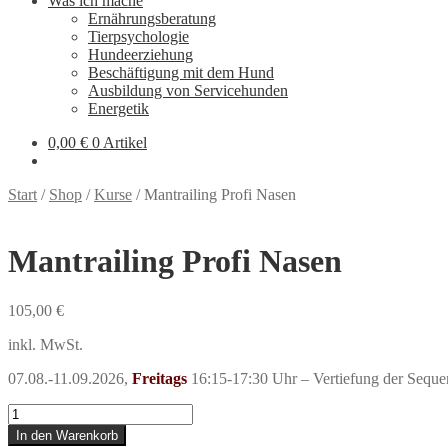
Was ich mache
Ernährungsberatung
Tierpsychologie
Hundeerziehung
Beschäftigung mit dem Hund
Ausbildung von Servicehunden
Energetik
0,00
€
0 Artikel
Start
/
Shop
/
Kurse
/
Mantrailing Profi Nasen
Mantrailing Profi Nasen
105,00
€
inkl. MwSt.
07.08.-11.09.2026,
Freitags
16:15-17:30 Uhr – Vertiefung der Seque
Mantrailing
Profi
In den Warenkorb
Nasen