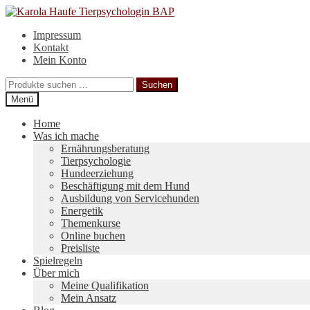
Zur
Zum
Navigation
Inhalt
Impressum
springen
springen
Kontakt
Mein Konto
Suchen
Suchen
nach:
Menü
Home
Was ich mache
Ernährungsberatung
Tierpsychologie
Hundeerziehung
Beschäftigung mit dem Hund
Ausbildung von Servicehunden
Energetik
Themenkurse
Online buchen
Preisliste
Spielregeln
Über mich
Meine Qualifikation
Mein Ansatz