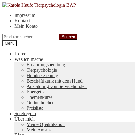
Zur
Zum
Navigation
Inhalt
Impressum
springen
springen
Kontakt
Mein Konto
Suchen
Suchen
nach:
Menü
Home
Was ich mache
Ernährungsberatung
Tierpsychologie
Hundeerziehung
Beschäftigung mit dem Hund
Ausbildung von Servicehunden
Energetik
Themenkurse
Online buchen
Preisliste
Spielregeln
Über mich
Meine Qualifikation
Mein Ansatz