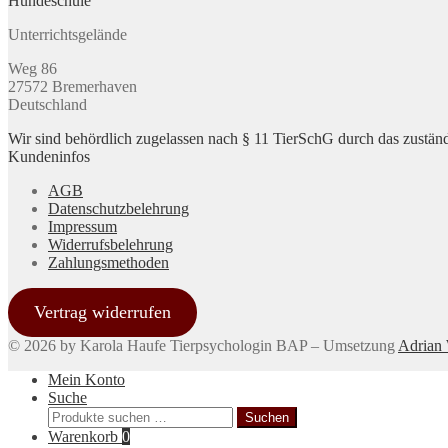
Hundeschule
Unterrichtsgelände
Weg 86
27572 Bremerhaven
Deutschland
Wir sind behördlich zugelassen nach § 11 TierSchG durch das zuständ
Kundeninfos
AGB
Datenschutzbelehrung
Impressum
Widerrufsbelehrung
Zahlungsmethoden
Vertrag widerrufen
© 2026 by Karola Haufe Tierpsychologin BAP – Umsetzung
Adrian
Mein Konto
Suche
Suchen
Suchen
nach:
Warenkorb
0