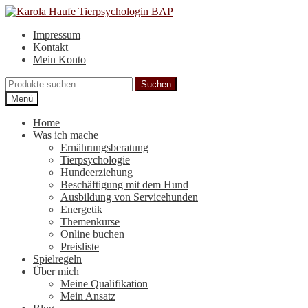
Zur
Zum
Navigation
Inhalt
Impressum
springen
springen
Kontakt
Mein Konto
Suchen
Suchen
nach:
Menü
Home
Was ich mache
Ernährungsberatung
Tierpsychologie
Hundeerziehung
Beschäftigung mit dem Hund
Ausbildung von Servicehunden
Energetik
Themenkurse
Online buchen
Preisliste
Spielregeln
Über mich
Meine Qualifikation
Mein Ansatz